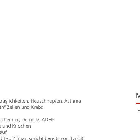
M
erträglichkeiten, Heuschnupfen, Asthma
en“ Zellen und Krebs
“ Alzheimer, Demenz, ADHS
ke und Knochen
auf
d Typ 2 (man spricht bereits von Typ 3)