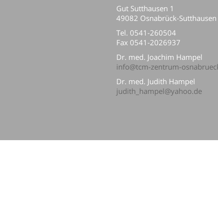
Gut Sutthausen 1
49082 Osnabrück-Sutthausen
Tel. 0541-260504
Fax 0541-2026937
Dr. med. Joachim Hampel
info@tcm-zentrum-osnabruec
Dr. med. Judith Hampel
judith_hampel@yahoo.de